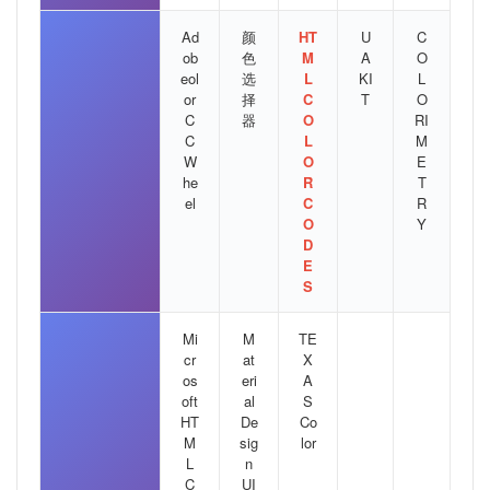
Ad
颜
HT
U
C
ob
色
M
A
O
eol
选
L
KI
L
or
择
C
T
O
C
器
O
RI
C
L
M
W
O
E
he
R
T
el
C
R
O
Y
D
E
S
Mi
M
TE
cr
at
X
os
eri
A
oft
al
S
HT
De
Co
M
sig
lor
L
n
C
UI