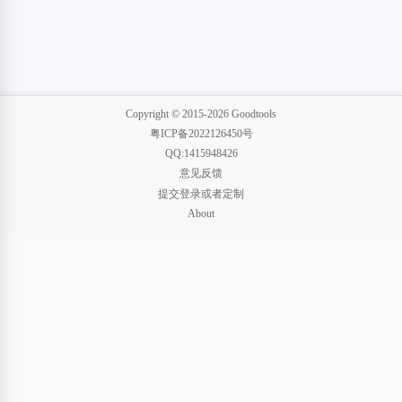
Copyright © 2015-2026 Goodtools
粤ICP备2022126450号
QQ:1415948426
意见反馈
提交登录或者定制
About