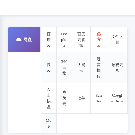
百
Dro
百度
亿
文件大
网盘
度
pbo
云管
方
师
云
x
家
云
迅
360
微
天翼
雷
乐视云
云
云
云
快
盘
盘
传
金
华
山
Yan
Googl
为
七牛
快
dex
e Drive
云
盘
Me
ga