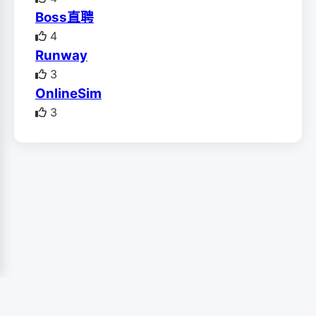
Boss直聘
4
Runway
3
OnlineSim
3