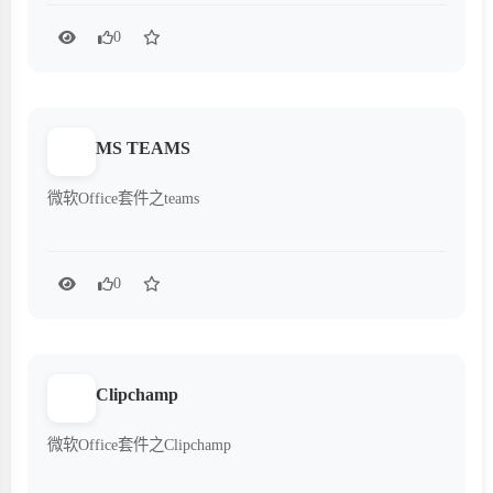
0
MS TEAMS
微软Office套件之teams
0
Clipchamp
微软Office套件之Clipchamp