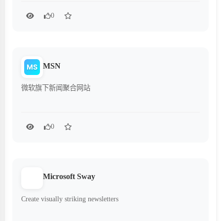
0
MSN
MS
微软旗下新闻聚合网站
0
Microsoft Sway
Create visually striking newsletters