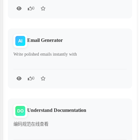
0
Email Generator
AI
Write polished emails instantly with
0
Understand Documentation
DO
编码规范在线查看